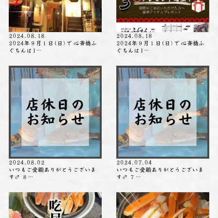
2024.08.18
2024.08.18
2024年９月１日(日)で 心斎橋ふ
2024年９月１日(日)で 心斎橋ふ
ぐちんは1…
ぐちんは1…
2024.08.02
2024.07.04
いつもご愛顧ありがとうございま
いつもご愛顧ありがとうございま
す‍♂️ ８…
す‍♂️ ７…