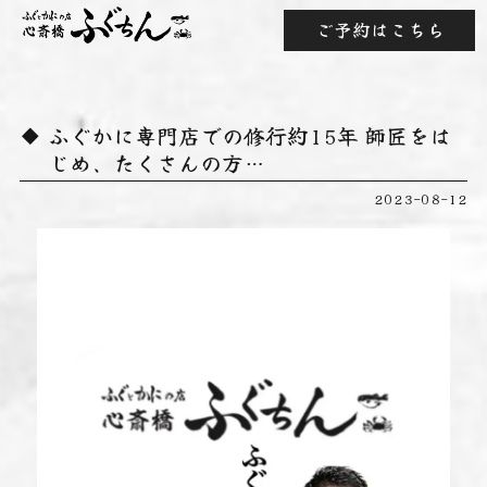
ご予約はこちら
ふぐかに専門店での修行約15年 師匠をは
じめ、たくさんの方…
2023-08-12
動
画
プ
レ
ー
ヤ
ー