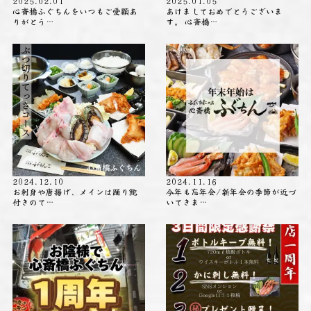
2025.02.01
2025.01.05
心斎橋ふぐちんをいつもご愛顧あ
あけましておめでとうございま
りがとう…
す。 心斎橋…
2024.12.10
2024.11.16
お刺身や唐揚げ、メインは踊り鮑
今年も忘年会/新年会の季節が近づ
付きのて…
いてきま…