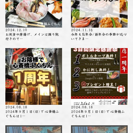
2024.12.10
2024.11.16
お刺身や唐揚げ、メインは踊り鮑
今年も忘年会/新年会の季節が近づ
付きのて…
いてきま…
2024.08.18
2024.08.18
2024年９月１日(日)で 心斎橋ふ
2024年９月１日(日)で 心斎橋ふ
ぐちんは1…
ぐちんは1…