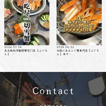
2024.07.04
2024.06.22
在大阪的河豚螃蟹专门店 【ふぐち
大阪にあるふぐ蟹専門店【ふぐち
ん】 …
ん】 本ず…
Contact