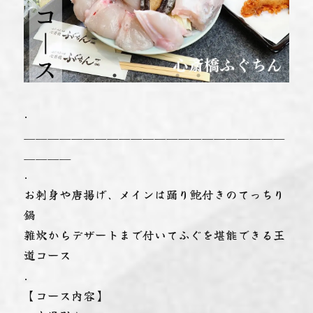
.
＿＿＿＿＿＿＿＿＿＿＿＿＿＿＿＿＿＿＿＿＿＿
＿＿＿＿
.
お刺身や唐揚げ、メインは踊り鮑付きのてっちり
鍋
雑炊からデザートまで付いてふぐを堪能できる王
道コース︎
.
【コース内容】