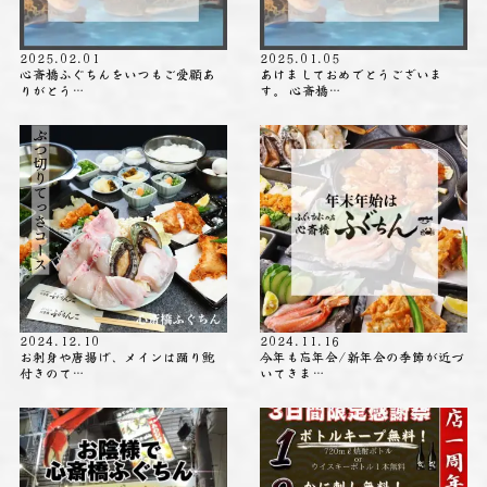
2025.02.01
2025.01.05
心斎橋ふぐちんをいつもご愛顧あ
あけましておめでとうございま
りがとう…
す。 心斎橋…
2024.12.10
2024.11.16
お刺身や唐揚げ、メインは踊り鮑
今年も忘年会/新年会の季節が近づ
付きのて…
いてきま…